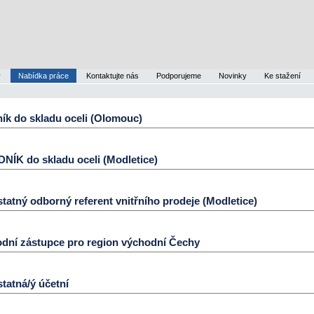
y
Nabídka práce
Kontaktujte nás
Podporujeme
Novinky
Ke stažení
ík do skladu oceli (Olomouc)
NÍK do skladu oceli (Modletice)
atný odborný referent vnitřního prodeje (Modletice)
dní zástupce pro region východní Čechy
tatná/ý účetní