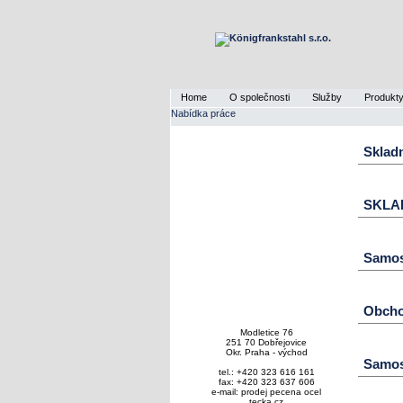
Home
O společnosti
Služby
Produkt
Nabídka práce
Skladn
SKLAD
Samost
Obcho
Modletice 76
251 70 Dobřejovice
Okr. Praha - východ
Samos
tel.: +420 323 616 161
fax: +420 323 637 606
e-mail: prodej pecena ocel
tecka cz